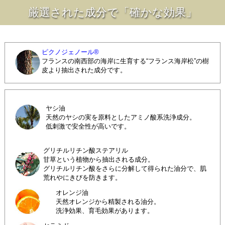
厳選された成分で「確かな効果」
ピクノジェノール®
フランスの南西部の海岸に生育する“フランス海岸松”の樹
皮より抽出された成分です。
ヤシ油
天然のヤシの実を原料としたアミノ酸系洗浄成分。
低刺激で安全性が高いです。
グリチルリチン酸ステアリル
甘草という植物から抽出される成分。
グリチルリチン酸をさらに分解して得られた油分で、肌
荒れやにきびを防きます。
オレンジ油
天然オレンジから精製される油分。
洗浄効果、育毛効果があります。