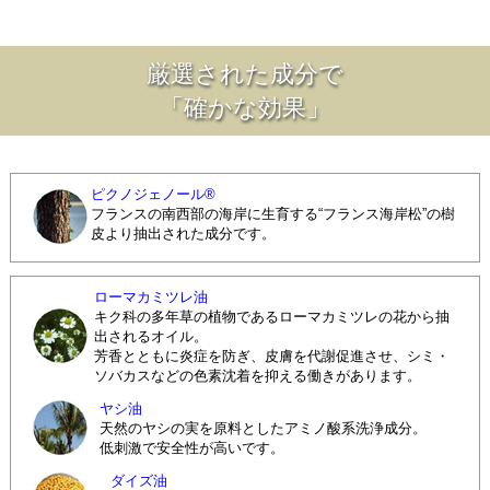
厳選された成分で
「確かな効果」
ピクノジェノール®
フランスの南西部の海岸に生育する“フランス海岸松”の樹
皮より抽出された成分です。
ローマカミツレ油
キク科の多年草の植物であるローマカミツレの花から抽
出されるオイル。
芳香とともに炎症を防ぎ、皮膚を代謝促進させ、シミ・
ソバカスなどの色素沈着を抑える働きがあります。
ヤシ油
天然のヤシの実を原料としたアミノ酸系洗浄成分。
低刺激で安全性が高いです。
ダイズ油