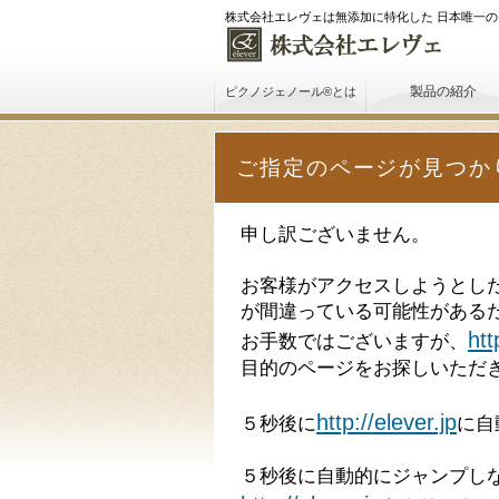
株式会社エレヴェは無添加に特化した
日本唯一の
製品の紹介
ピクノジェノール®とは
ご指定のページが見つか
申し訳ございません。
お客様がアクセスしようとした
が間違っている可能性がある
htt
お手数ではございますが、
目的のページをお探しいただ
http://elever.jp
５秒後に
に自
５秒後に自動的にジャンプし