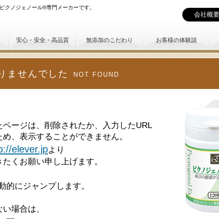
ピクノジェノール®専門メーカーです。
会社概
安心・安全・高品質
無添加のこだわり
お客様の体験談
りませんでした
NOT FOUND
ページは、削除されたか、入力したURL
ため、表示することができません。
p://elever.jp
より
きたくお願い申し上げます。
動的にジャンプします。
ない場合は、